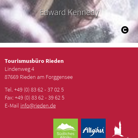
Edward Kennedy
Tourismusbüro Rieden
Lindenweg 4
87669 Rieden am Forggensee
Tel. +49 (0) 83 62 - 37 02 5
Fax: +49 (0) 83 62 - 39 62 5
E-Mail
info
@
rieden
.
de