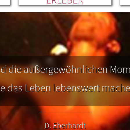
Sei unser Gast und profitiere von
Sc
zahlreichen Freizeitangeboten, die es
mit unseren Gästekarten noch
günstiger oder sogar kostenlos zu
b
he
erleben gibt.
nd die außergewöhnlichen Mo
ie das Leben lebenswert mache
D. Eberhardt