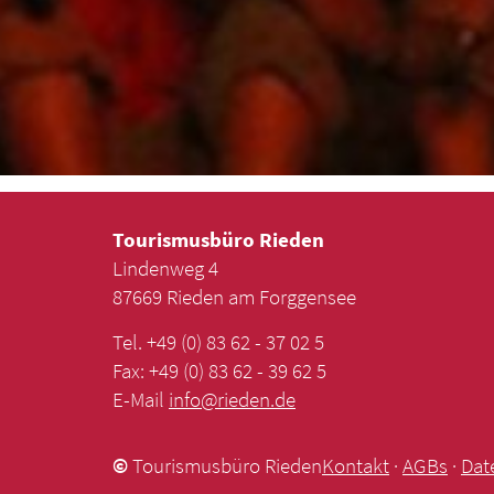
Tourismusbüro Rieden
Lindenweg 4
87669 Rieden am Forggensee
Tel. +49 (0) 83 62 - 37 02 5
Fax: +49 (0) 83 62 - 39 62 5
E-Mail
info
@
rieden
.
de
©
Tourismusbüro Rieden
Kontakt
·
AGBs
·
Dat