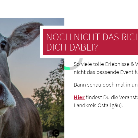
NOCH NICHT DAS RIC
DICH DABEI?
So viele tolle Erlebnisse &
nicht das passende Event f
Dann schau doch mal in u
Hier
findest Du die Verans
Landkreis Ostallgäu).