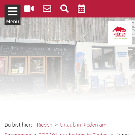
Weiter zum Inhalt
Menü
Du bist hier:
Rieden
>
Urlaub in Rieden am
Forggensee
>
TOP 10 Urlaubstipps in Rieden
> Kunst