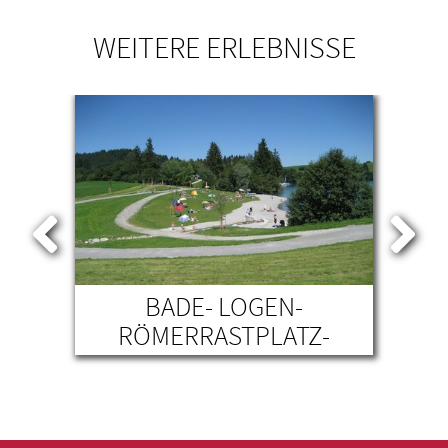
WEITERE ERLEBNISSE
BADE- LOGEN-
RÖMERRASTPLATZ-
B
MANSIO VIA CLAUDIA
AUGUSTA