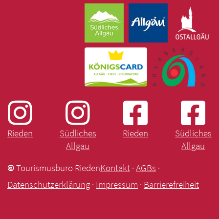
Rieden
Südliches
Rieden
Südliches
Allgäu
Allgäu
©
Tourismusbüro Rieden
Kontakt
·
AGBs
·
Datenschutzerklärung
·
Impressum
·
Barrierefreiheit