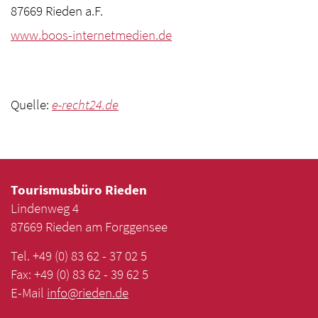
87669 Rieden a.F.
www.boos-internetmedien.de
Quelle:
e-recht24.de
Tourismusbüro Rieden
Lindenweg 4
87669 Rieden am Forggensee
Tel. +49 (0) 83 62 - 37 02 5
Fax: +49 (0) 83 62 - 39 62 5
E-Mail
info
@
rieden
.
de