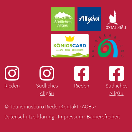
Rieden
Südliches
Rieden
Südliches
Allgäu
Allgäu
©
Tourismusbüro Rieden
Kontakt
·
AGBs
·
Datenschutzerklärung
·
Impressum
·
Barrierefreiheit