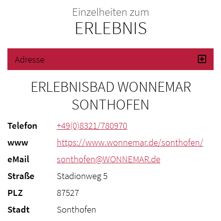
Einzelheiten zum
ERLEBNIS
Adresse
ERLEBNISBAD WONNEMAR
SONTHOFEN
Telefon
+49(0)8321/780970
www
https://www.wonnemar.de/sonthofen/
eMail
sonthofen@WONNEMAR.de
Straße
Stadionweg 5
PLZ
87527
Stadt
Sonthofen