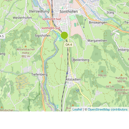
Leaflet
| ©
OpenStreetMap contributors