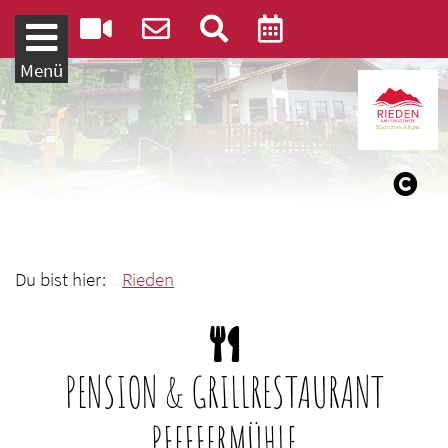
Weiter zum Inhalt
Menü
Du bist hier:
Rieden
PENSION & GRILLRESTAURANT
PFEFFERMÜHLE