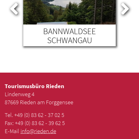
BANNWALDSEE
SCHWANGAU
Tourismusbüro Rieden
Lindenweg 4
87669 Rieden am Forggensee
Tel. +49 (0) 83 62 - 37 02 5
Fax: +49 (0) 83 62 - 39 62 5
E-Mail
info
@
rieden
.
de