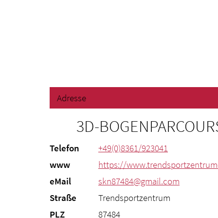
Adresse
3D-BOGENPARCOURS
Telefon
+49(0)8361/923041
www
https://www.trendsportzentrum
eMail
skn87484@gmail.com
Straße
Trendsportzentrum
PLZ
87484